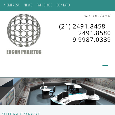
A EMPRESA
NEWS
PARCEIROS
CONTATO
ENTRE EM CONTATO
(21) 2491.8458
|
2491.8580
9 9987.0339
Toggle
navigati